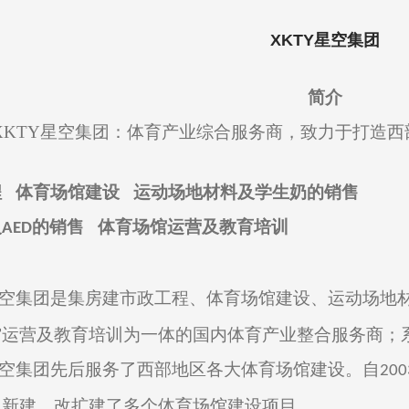
XKTY星空集团
简介
XKTY星空集团：体育产业综合服务商，致力于打造
程
体育场馆建设
运动场地材料及学生奶的销售
及
的销售 体育场馆运营及教育培训
AED
星空
集团是集房建市政工程
、
体育场馆建设
、
运动场地
馆运营及教育培训为一体的国
内
体育产业整合服务商
；
星空
集团先后服务
了西部地区
各大体育
场馆建设
。自
20
0
已
新建、改扩建
了多个
体育
场馆建设项目。