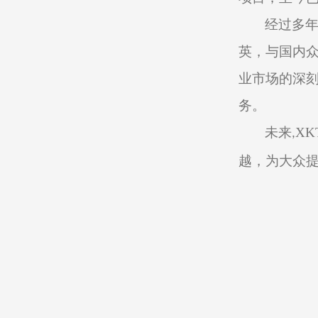
经过多
英，与国内
业
市场的深
务。
未来
XK
,
越，为大众