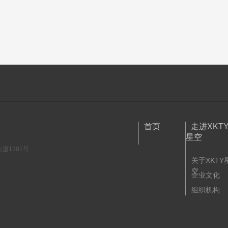
首页
走进XKT
星空
厦1301号
关于XKTY
空
企业文化
组织机构