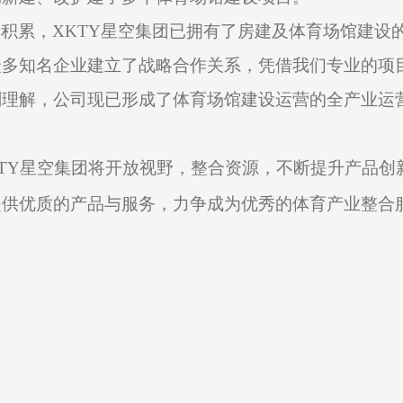
年积累，
XKTY星空
集团已拥有了
房建及体育场馆
建设
众多知名企业建立了战略合作关系，凭借我们专业的项
刻理解，公司现已形成了
体育场馆建设
运营的全产业运
TY星空
集团将开放视野，整合资源，不断提升产品创
提供优质的产品与服务，力争成为优秀的
体育
产业整合