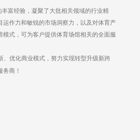
的丰富经验，凝聚了大批相关领域的行业精
目运作力和敏锐的市场洞察力，以及对体育
产
营模式，可为客户提供
体育
场馆相关的全面服
新、优化商业模式，努力实现转型升级新跨
服务商
！