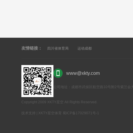
友情链接：
四川省体育局
运动成都
www@xkty.com
公司地址：成都市武侯区航空路10号附2号紫兰会大
Copyright 2009 XKTY星空 All Rights Reserved.
技术支持 | XKTY星空体育
蜀ICP备17029071号-1