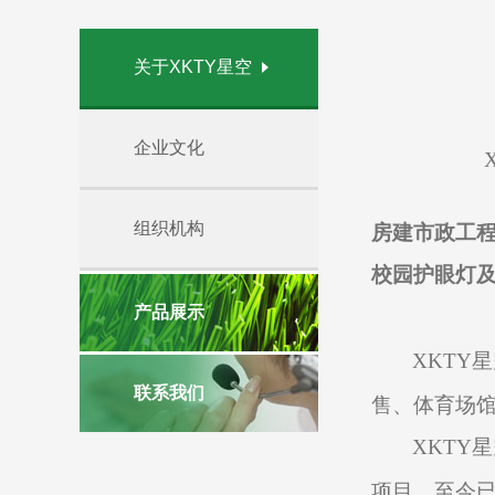
关于XKTY星空
企业文化
组织机构
房建市政工
校园护眼灯
产品展示
XKTY
联系我们
售
、
体育场
XKTY
项
目
，至今