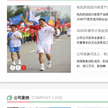
运动木地板
预制型
员工风采
OUR STAFF
热烈庆祝四川体育产业
川XKTY星空成为联合