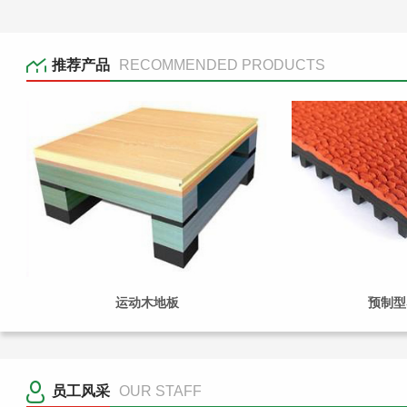
关于XKTY星空
COMPANY PROFILE
XKTY星空集团
XKTY星空集团
AED的销售、体育场
综合服务商。 XKTY
发展体育场馆建设项目
团已拥有了房建及体育
立了战略合作关系，凭
推荐产品
RECOMMENDED PRODUCTS