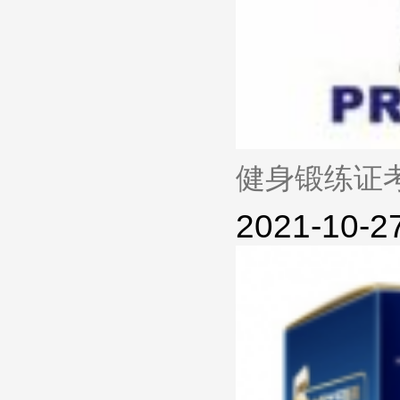
健身锻练证考
2021-10-2