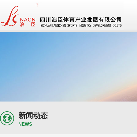
新闻动态
NEWS