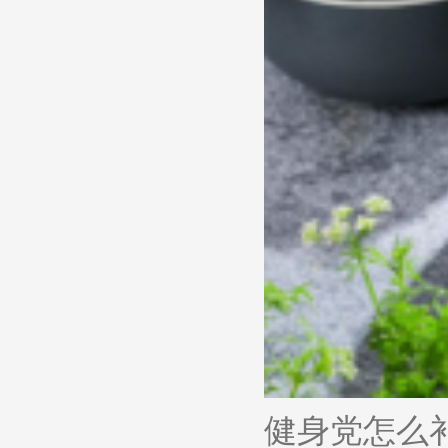
健身党怎么补