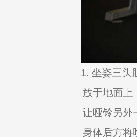
1. 坐姿三
放于地面上
让哑铃另外
身体后方将