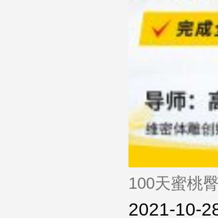
100天蜜桃
2021-10-2