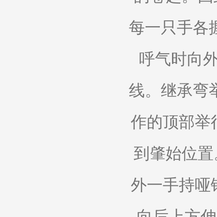
每一只手各
呼气时向
线。继承弯
作的顶部举
到肇始位置
外一手持哑
向后上方伸