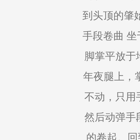
到头顶的肇始
手段卷曲 
脚掌平放于
年夜腿上，
不动，只用
然后动弹手
的卷起。回