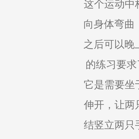
这个运动中
向身体弯曲
之后可以晚
的练习要求
它是需要坐
伸开，让两
结竖立两只