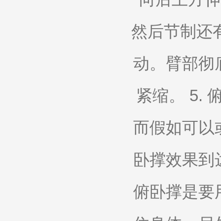
然后节制还
动。臂部彻
紧缩。 5
而假如可以
卧撑效果到
俯卧撑是要