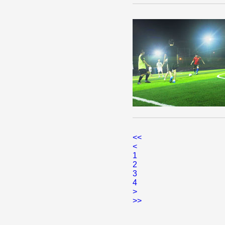
<<
<
1
2
3
4
>
>>